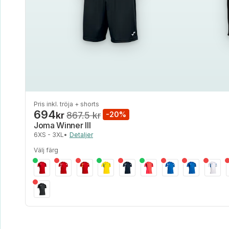
Pris inkl. tröja + shorts
694
kr
867.5 kr
-20%
Joma Winner III
6XS - 3XL
•
Detaljer
Välj färg