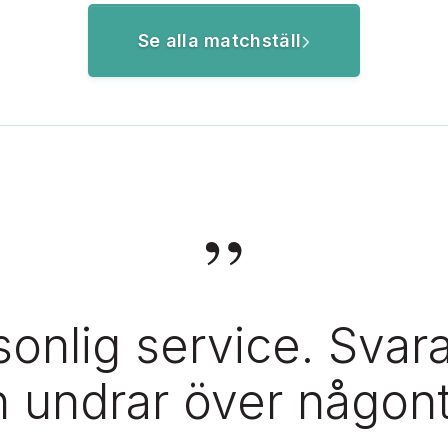
Se alla matchställ
”
onlig service. Svar
 undrar över någont