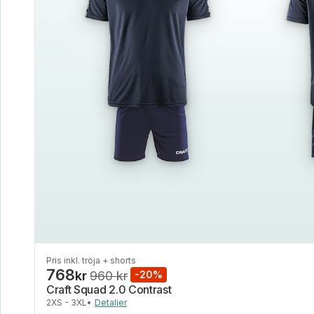
Pris inkl. tröja + shorts
768
kr
960 kr
-20%
Craft Squad 2.0 Contrast
2XS - 3XL
•
Detaljer