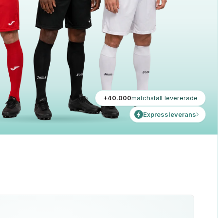
+40.000
matchställ levererade
Expressleverans