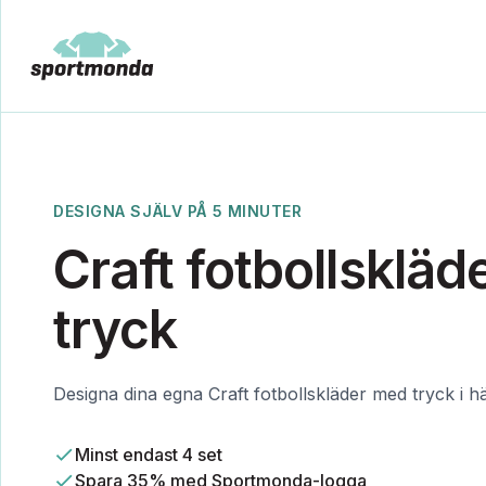
DESIGNA SJÄLV PÅ 5 MINUTER
Craft fotbollsklä
tryck
Designa dina egna Craft fotbollskläder med tryck i hä
Minst endast 4 set
Spara 35% med Sportmonda-logga