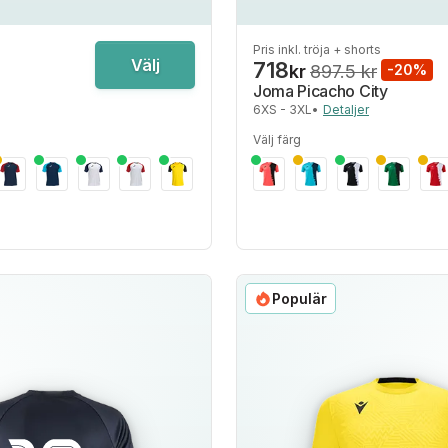
Pris inkl. tröja + shorts
Välj
718
kr
897.5 kr
-20%
Joma Picacho City
6XS - 3XL
•
Detaljer
Välj färg
Populär