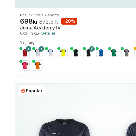
Pris inkl. tröja + shorts
698
kr
872.5 kr
-20%
Joma Academy IV
6XS - 3XL
•
Detaljer
Välj färg
Populär