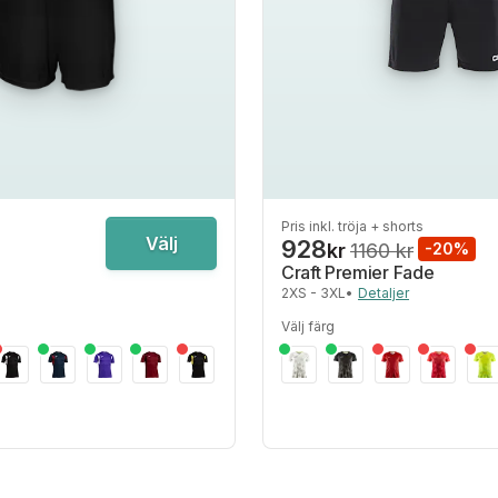
Pris inkl. tröja + shorts
Välj
928
kr
1160 kr
-20%
Craft Premier Fade
2XS - 3XL
•
Detaljer
Välj färg