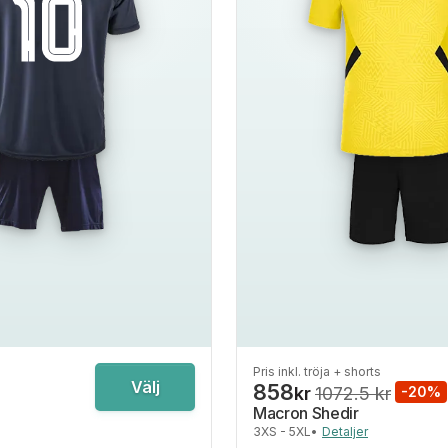
Pris inkl. tröja + shorts
Välj
858
kr
1072.5 kr
-20%
Macron Shedir
3XS - 5XL
•
Detaljer