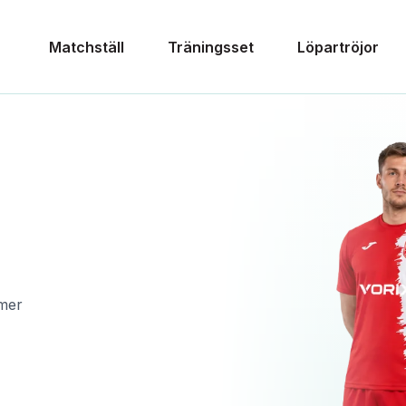
Matchställ
Träningsset
Löpartröjor
mmer