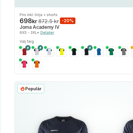
Pris inkl. tröja + shorts
698
kr
872.5 kr
-20%
Joma Academy IV
6XS - 3XL
•
Detaljer
Välj färg
Populär