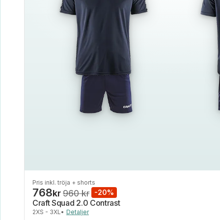
Pris inkl. tröja + shorts
768
kr
960 kr
-20%
Craft Squad 2.0 Contrast
2XS - 3XL
•
Detaljer