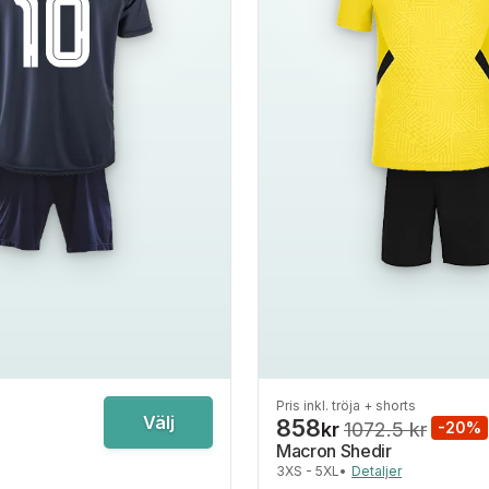
Pris inkl. tröja + shorts
Välj
858
kr
1072.5 kr
-20%
Macron Shedir
3XS - 5XL
•
Detaljer