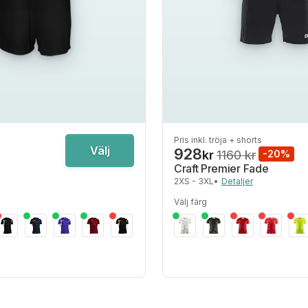
Pris inkl. tröja + shorts
Välj
928
kr
1160 kr
-20%
Craft Premier Fade
2XS - 3XL
•
Detaljer
Välj färg