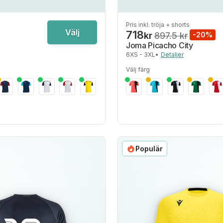
Pris inkl. tröja + shorts
Välj
718
kr
897.5 kr
-20%
Joma Picacho City
6XS - 3XL
•
Detaljer
Välj färg
Populär