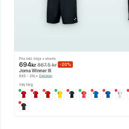
Pris inkl. tröja + shorts
694
kr
867.5 kr
-20%
Joma Winner III
6XS - 3XL
•
Detaljer
Välj färg