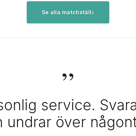
Se alla matchställ
”
onlig service. Svar
 undrar över någont