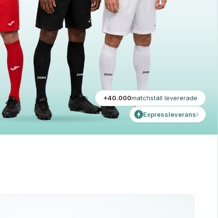
+40.000
matchställ levererade
Expressleverans