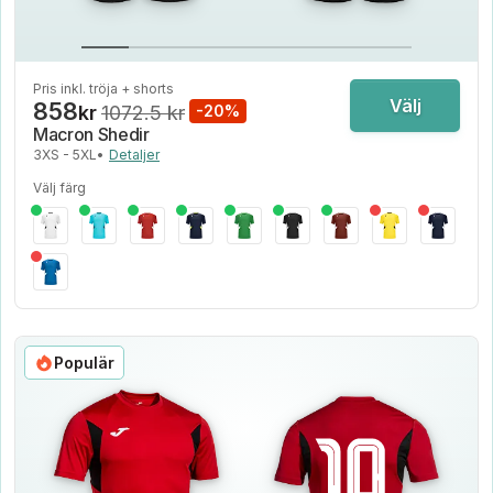
Pris inkl. tröja + shorts
Välj
858
kr
1072.5 kr
-20%
Macron Shedir
3XS - 5XL
•
Detaljer
Välj färg
Populär