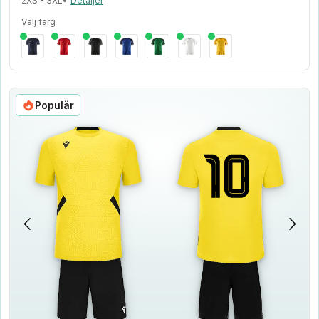
2XS - 3XL
•
Detaljer
Välj färg
Populär