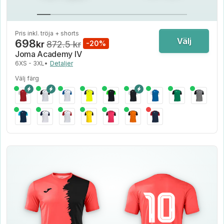
Pris inkl. tröja + shorts
Välj
698
kr
872.5 kr
-20%
Joma Academy IV
6XS - 3XL
•
Detaljer
Välj färg