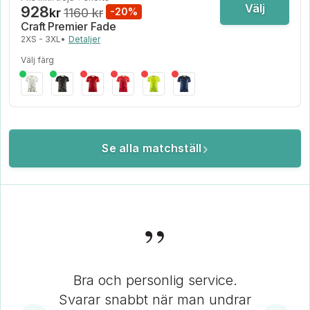
Välj
928
kr
1160 kr
-20%
Craft Premier Fade
2XS - 3XL
•
Detaljer
Välj färg
Se alla matchställ
”
Bra och personlig service.
Svarar snabbt när man undrar