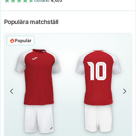
Utmärkt
4,6/5
Populära matchställ
Populär