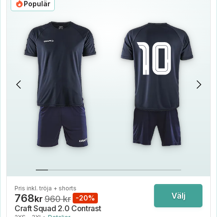
Populär
Pris inkl. tröja + shorts
Välj
768
kr
960 kr
-20%
Craft Squad 2.0 Contrast