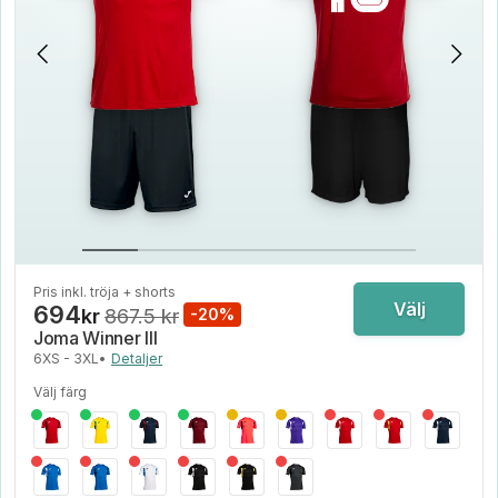
Pris inkl. tröja + shorts
Välj
694
kr
867.5 kr
-20%
Joma Winner III
6XS - 3XL
•
Detaljer
Välj färg