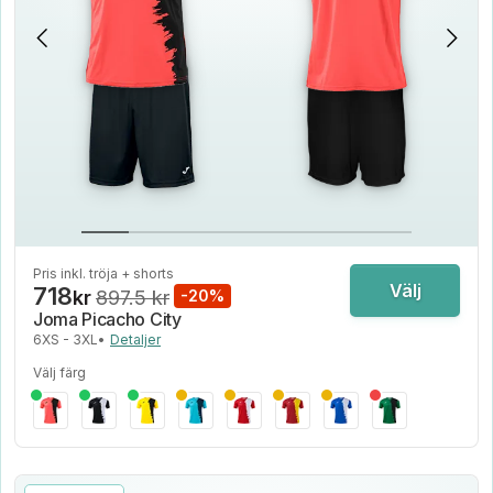
Pris inkl. tröja + shorts
Välj
718
kr
897.5 kr
-20%
Joma Picacho City
6XS - 3XL
•
Detaljer
Välj färg