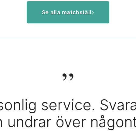
Se alla matchställ
”
onlig service. Svar
 undrar över någont