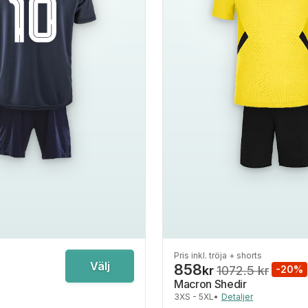
Pris inkl. tröja + shorts
Välj
858
kr
1072.5 kr
-20%
Macron Shedir
3XS - 5XL
•
Detaljer