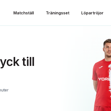
Matchställ
Träningsset
Löpartröjor
ck till
nuter