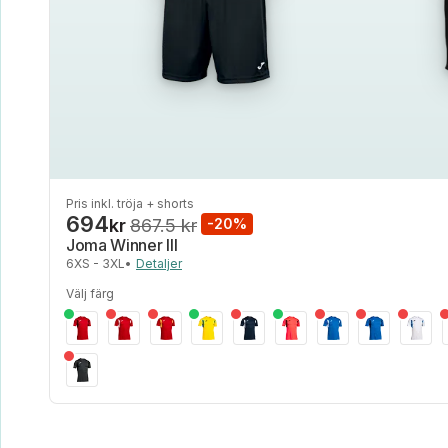
Pris inkl. tröja + shorts
694
kr
867.5 kr
-20%
Joma Winner III
6XS - 3XL
•
Detaljer
Välj färg