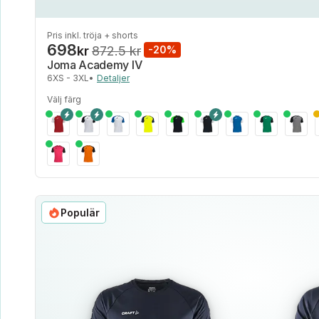
Pris inkl. tröja + shorts
698
kr
872.5 kr
-20%
Joma Academy IV
6XS - 3XL
•
Detaljer
Välj färg
Populär