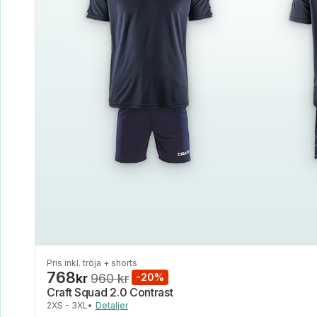
Pris inkl. tröja + shorts
768
kr
960 kr
-20%
Craft Squad 2.0 Contrast
2XS - 3XL
•
Detaljer