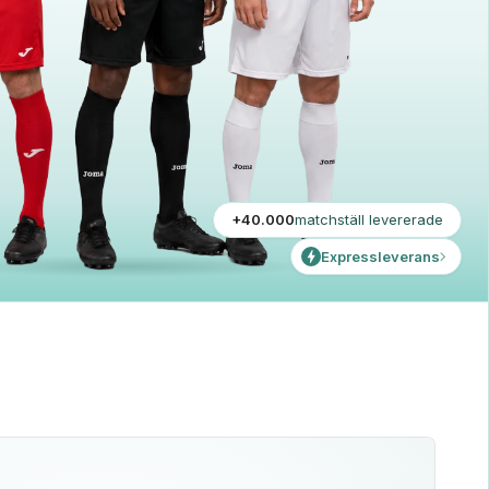
+40.000
matchställ levererade
Expressleverans