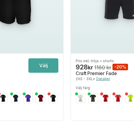
Pris inkl. tröja + shorts
Välj
928
kr
1160 kr
-20%
Craft Premier Fade
2XS - 3XL
•
Detaljer
Välj färg