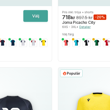
Pris inkl. tröja + shorts
Välj
718
kr
897.5 kr
-20%
Joma Picacho City
6XS - 3XL
•
Detaljer
Välj färg
Populär