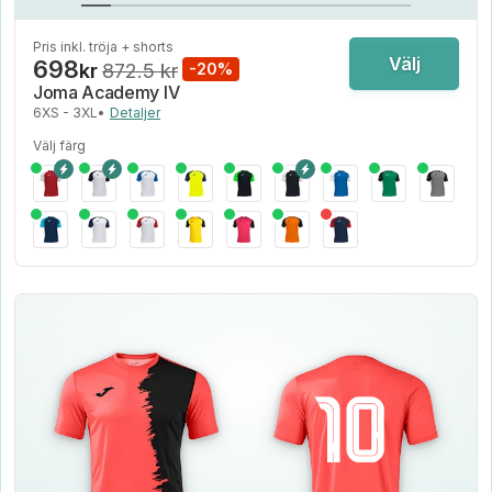
Pris inkl. tröja + shorts
Välj
698
kr
872.5 kr
-20%
Joma Academy IV
6XS - 3XL
•
Detaljer
Välj färg