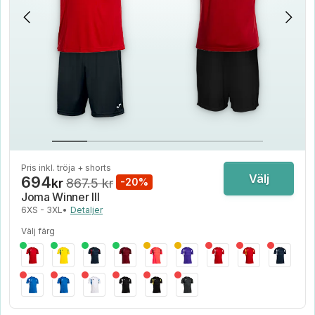
Pris inkl. tröja + shorts
Välj
694
kr
867.5 kr
-20%
Joma Winner III
6XS - 3XL
•
Detaljer
Välj färg