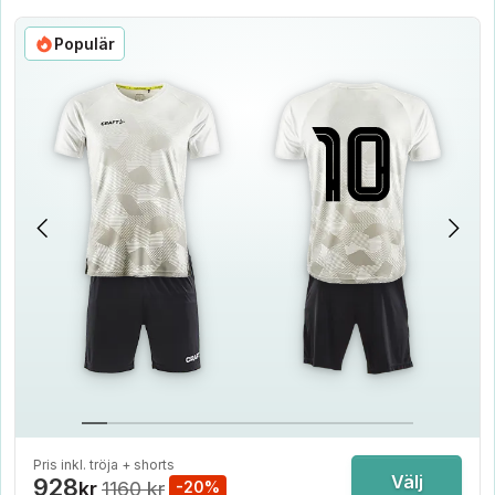
Populär
Pris inkl. tröja + shorts
Välj
928
kr
1160 kr
-20%