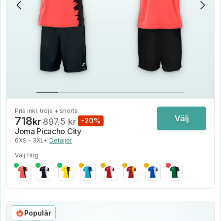
Pris inkl. tröja + shorts
Välj
718
kr
897.5 kr
-20%
Joma Picacho City
6XS - 3XL
•
Detaljer
Välj färg
Populär