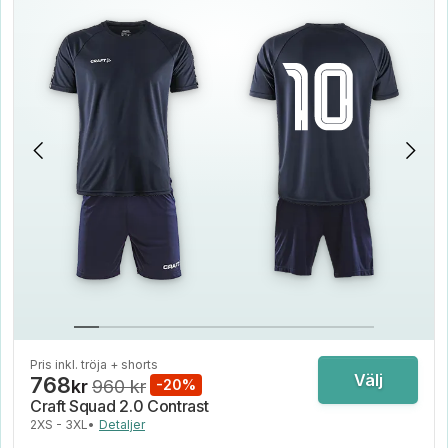
Pris inkl. tröja + shorts
Välj
768
kr
960 kr
-20%
Craft Squad 2.0 Contrast
2XS - 3XL
•
Detaljer