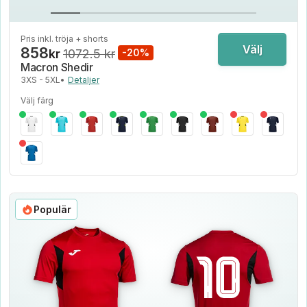
Pris inkl. tröja + shorts
Välj
858
kr
1072.5 kr
-20%
Macron Shedir
3XS - 5XL
•
Detaljer
Välj färg
Populär