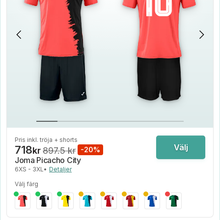
Pris inkl. tröja + shorts
Välj
718
kr
897.5 kr
-20%
Joma Picacho City
6XS - 3XL
•
Detaljer
Välj färg