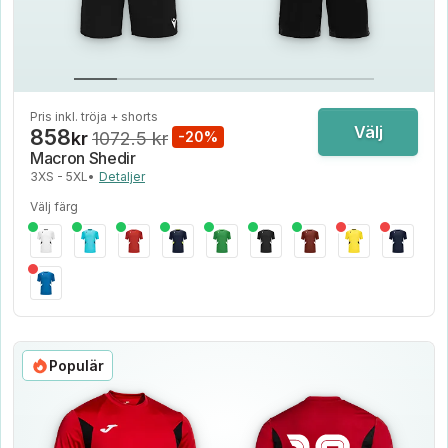
Pris inkl. tröja + shorts
Välj
858
kr
1072.5 kr
-20%
Macron Shedir
3XS - 5XL
•
Detaljer
Välj färg
Populär