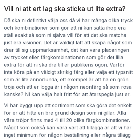
Vill ni att ert lag ska sticka ut lite extra?
Då ska ni definitivt välja oss då vi har många olika tryck
och kombinationer som gör att ni kan sätta ihop era
ställ exakt så som ni själva vill för att det ska matcha
just era visioner. Det är väldigt lätt att skapa något som
drar till sig uppmärksamhet, det kan vara placeringen
av trycket eller färgkombinationen som gör det lilla
extra för att ni ska dra till er publikens ögon. Varför
inte köra på en väldigt skrikig färg eller välja ett typsnitt
som är lite annorlunda, ett exempel är att ha en grön
tröja och att er logga är i någon neonfärg så som rosa
kanske? Ni kan välja helt fritt för att återspegla just er.
Vi har byggt upp ett sortiment som ska göra det enkelt
för er att hitta en bra grund design som ni gillar. Alla
våra tröjor finns med 4 till 20 olika färgkombinationer.
Något som också kan vara värt att tillägga är att vi har
inget minimum för någon beställning eller några tillägg