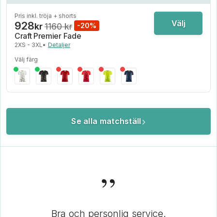
Pris inkl. tröja + shorts
Välj
928
kr
1160 kr
-20%
Craft Premier Fade
2XS - 3XL
•
Detaljer
Välj färg
Se alla matchställ
”
Bra och personlig service.