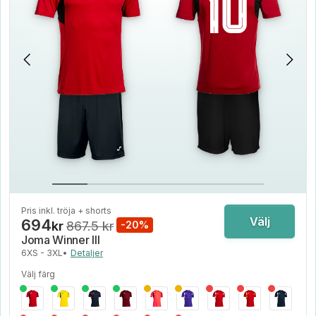
Pris inkl. tröja + shorts
Välj
694
kr
867.5 kr
-20%
Joma Winner III
6XS - 3XL
•
Detaljer
Välj färg