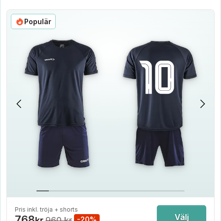
Populär
Pris inkl. tröja + shorts
Välj
768
kr
960 kr
-20%