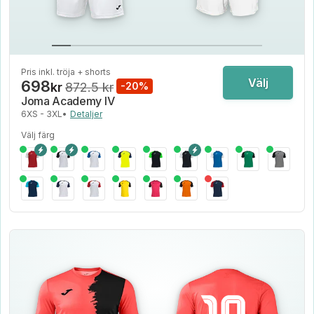
Pris inkl. tröja + shorts
Välj
698
kr
872.5 kr
-20%
Joma Academy IV
6XS - 3XL
•
Detaljer
Välj färg