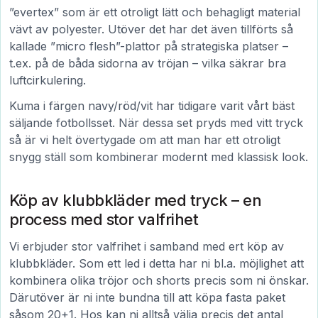
”evertex” som är ett otroligt lätt och behagligt material
vävt av polyester. Utöver det har det även tillförts så
kallade ”micro flesh”-plattor på strategiska platser –
t.ex. på de båda sidorna av tröjan – vilka säkrar bra
luftcirkulering.
Kuma i färgen navy/röd/vit har tidigare varit vårt bäst
säljande fotbollsset. När dessa set pryds med vitt tryck
så är vi helt övertygade om att man har ett otroligt
snygg ställ som kombinerar modernt med klassisk look.
Köp av klubbkläder med tryck – en
process med stor valfrihet
Vi erbjuder stor valfrihet i samband med ert köp av
klubbkläder. Som ett led i detta har ni bl.a. möjlighet att
kombinera olika tröjor och shorts precis som ni önskar.
Därutöver är ni inte bundna till att köpa fasta paket
såsom 20+1. Hos kan ni alltså välja precis det antal