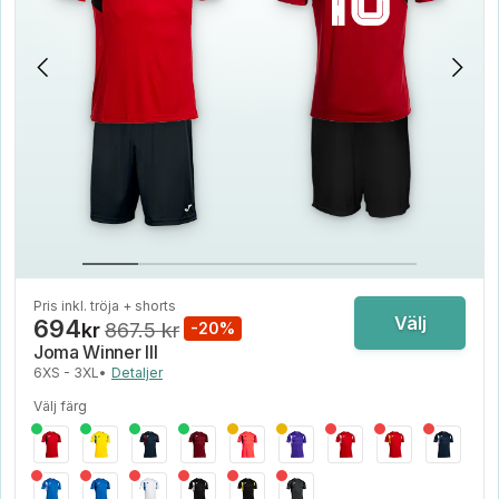
Pris inkl. tröja + shorts
Välj
694
kr
867.5 kr
-20%
Joma Winner III
6XS - 3XL
•
Detaljer
Välj färg