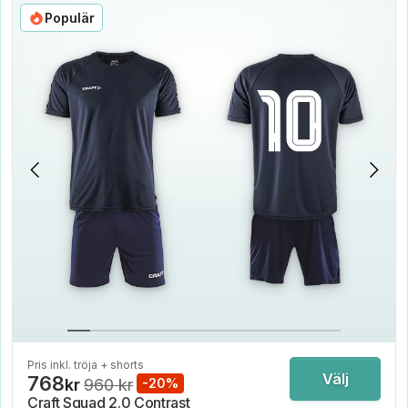
Populär
Pris inkl. tröja + shorts
Välj
768
kr
960 kr
-20%
Craft Squad 2.0 Contrast