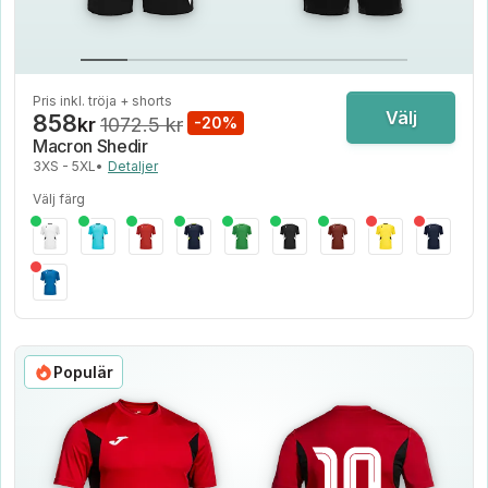
Pris inkl. tröja + shorts
Välj
858
kr
1072.5 kr
-20%
Macron Shedir
3XS - 5XL
•
Detaljer
Välj färg
Populär