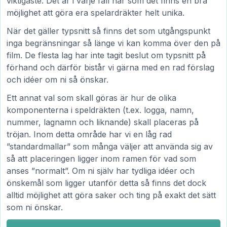
viktigaste. Det är i varje fall här som det finns en bra
möjlighet att göra era spelardräkter helt unika.
När det gäller typsnitt så finns det som utgångspunkt
inga begränsningar så länge vi kan komma över den på
film. De flesta lag har inte tagit beslut om typsnitt på
förhand och därför bistår vi gärna med en rad förslag
och idéer om ni så önskar.
Ett annat val som skall göras är hur de olika
komponenterna i speldräkten (t.ex. logga, namn,
nummer, lagnamn och liknande) skall placeras på
tröjan. Inom detta område har vi en låg rad
”standardmallar” som många väljer att använda sig av
så att placeringen ligger inom ramen för vad som
anses ”normalt”. Om ni själv har tydliga idéer och
önskemål som ligger utanför detta så finns det dock
alltid möjlighet att göra saker och ting på exakt det sätt
som ni önskar.