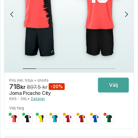
Pris inkl. tröja + shorts
Välj
718
kr
897.5 kr
-20%
Joma Picacho City
6XS - 3XL
•
Detaljer
Välj färg