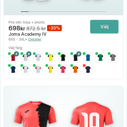
Pris inkl. tröja + shorts
Välj
698
kr
872.5 kr
-20%
Joma Academy IV
6XS - 3XL
•
Detaljer
Välj färg