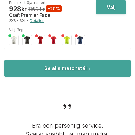
Pris inkl. tröja + shorts
Välj
928
kr
1160 kr
-20%
Craft Premier Fade
2XS - 3XL
•
Detaljer
Välj färg
Se alla matchställ
”
Bra och personlig service.
Svarar snabbt när man undrar