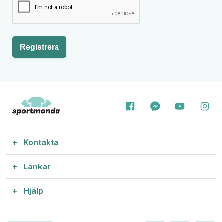
Registrera
Kontakta
Länkar
info@sportmonda.se
Vi svarar snabbt.
Hjälp
Matchtröjor
Engager 2-4, 2605
CVR: 43704443
Storleksguide