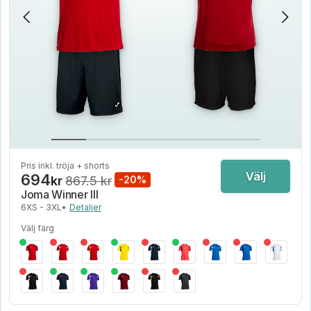
Pris inkl. tröja + shorts
Välj
694
kr
867.5 kr
-20%
Joma Winner III
6XS - 3XL
•
Detaljer
Välj färg