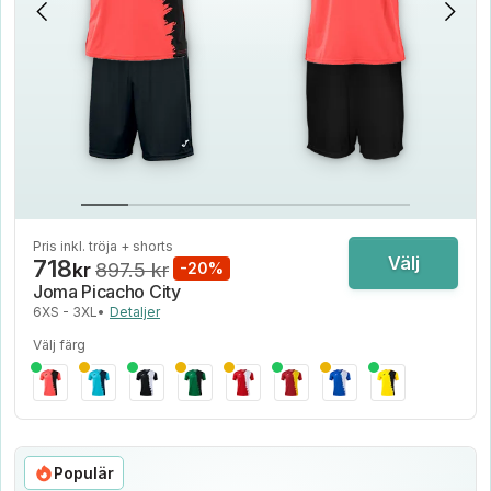
Pris inkl. tröja + shorts
Välj
718
kr
897.5 kr
-20%
Joma Picacho City
6XS - 3XL
•
Detaljer
Välj färg
Populär