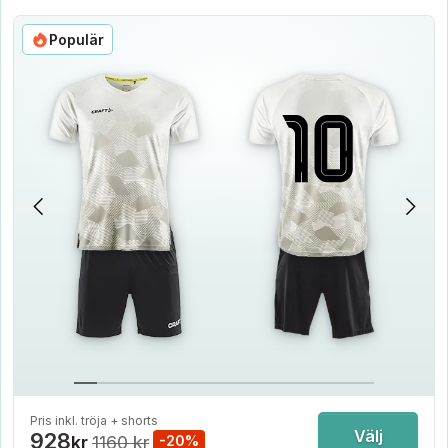
Populär
Pris inkl. tröja + shorts
Välj
928
kr
1160 kr
-20%