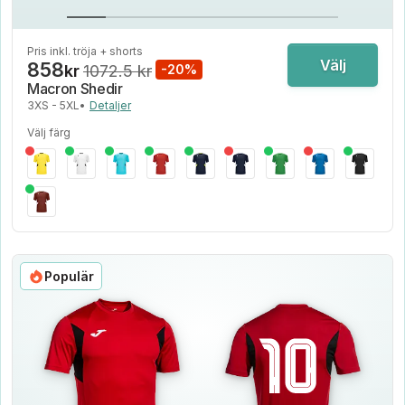
Pris inkl. tröja + shorts
Välj
858
kr
1072.5 kr
-20%
Macron Shedir
3XS - 5XL
•
Detaljer
Välj färg
Populär