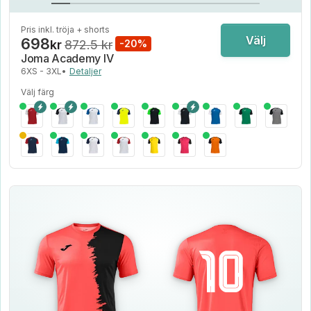
Pris inkl. tröja + shorts
Välj
698
kr
872.5 kr
-20%
Joma Academy IV
6XS - 3XL
•
Detaljer
Välj färg