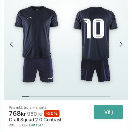
Pris inkl. tröja + shorts
Välj
768
kr
960 kr
-20%
Craft Squad 2.0 Contrast
2XS - 3XL
•
Detaljer