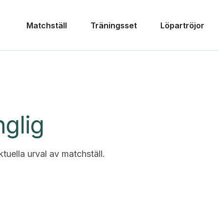
Matchställ
Träningsset
Löpartröjor
nglig
ktuella urval av matchställ.