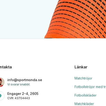
ntakta
Länkar
Matchtröjor
info@sportmonda.se
Vi svarar snabbt.
Fotbollströjor med t
Engager 2-4, 2605
Fotbollskläder
CVR: 43704443
Matchkläder