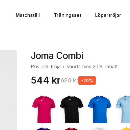
Matchställ
Träningsset
Löpartröjor
Joma Combi
Pris inkl. tröja + shorts med 20% rabatt
544 kr
680 kr
-20%