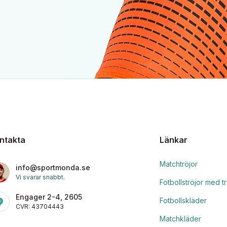
ntakta
Länkar
Matchtröjor
info@sportmonda.se
Vi svarar snabbt.
Fotbollströjor med t
Engager 2-4, 2605
Fotbollskläder
CVR: 43704443
Matchkläder