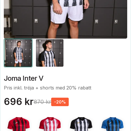
Joma Inter V
Pris inkl. tröja + shorts med 20% rabatt
696 kr
870 kr
-20%