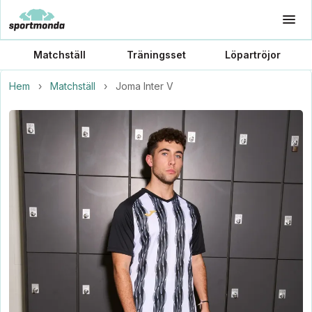
Matchställ
Träningsset
Löpartröjor
Hem
›
Matchställ
›
Joma Inter V