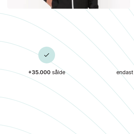
+35.000
sålde
endas