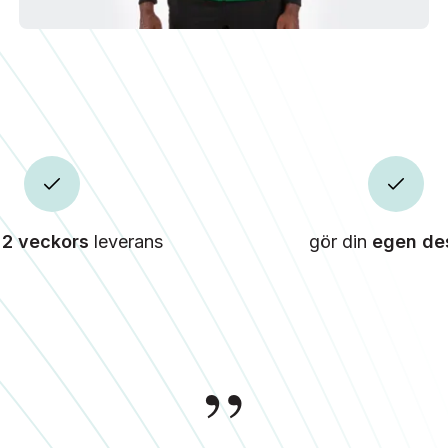
t
2 veckors
leverans
gör din
egen de
”