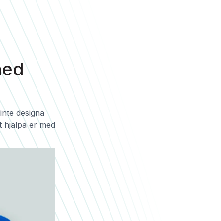
med
 inte designa
t hjälpa er med