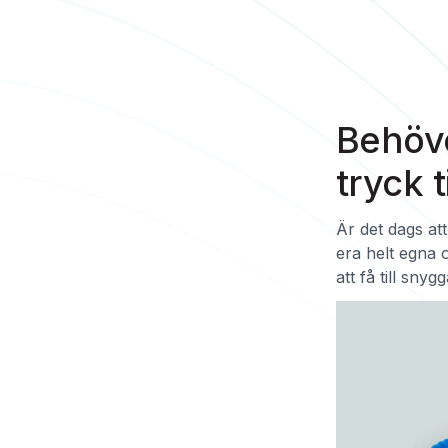
Behöve
tryck t
Är det dags att
era helt egna 
att få till sny