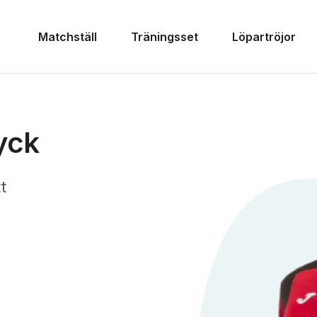
Matchställ
Träningsset
Löpartröjor
yck
t