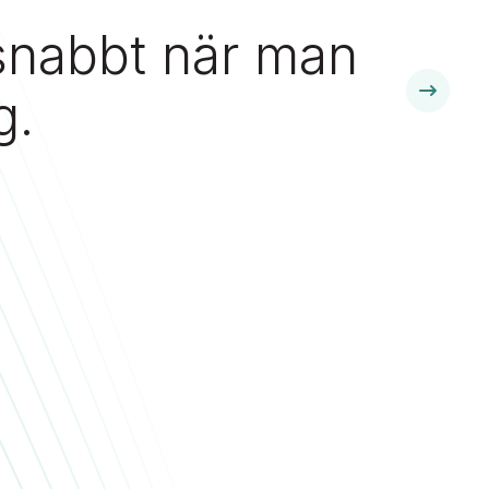
 snabbt när man
g.